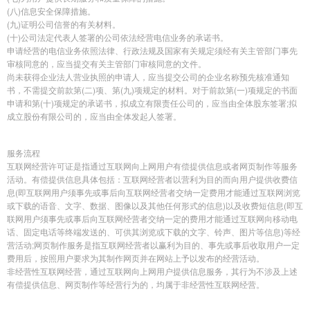
(八)信息安全保障措施。
(九)证明公司信誉的有关材料。
(十)公司法定代表人签署的公司依法经营电信业务的承诺书。
申请经营的电信业务依照法律、行政法规及国家有关规定须经有关主管部门事先
审核同意的，应当提交有关主管部门审核同意的文件。
尚未获得企业法人营业执照的申请人，应当提交公司的企业名称预先核准通知
书，不需提交前款第(二)项、第(九)项规定的材料。对于前款第(一)项规定的书面
申请和第(十)项规定的承诺书，拟成立有限责任公司的，应当由全体股东签署;拟
成立股份有限公司的，应当由全体发起人签署。
服务流程
互联网经营许可证是指通过互联网向上网用户有偿提供信息或者网页制作等服务
活动。有偿提供信息具体包括：互联网经营者以营利为目的而向用户提供收费信
息(即互联网用户须事先或事后向互联网经营者交纳一定费用才能通过互联网浏览
或下载的语音、文字、数据、图像以及其他任何形式的信息)以及收费短信息(即互
联网用户须事先或事后向互联网经营者交纳一定的费用才能通过互联网向移动电
话、固定电话等终端发送的、可供其浏览或下载的文字、铃声、图片等信息)等经
营活动;网页制作服务是指互联网经营者以赢利为目的、事先或事后收取用户一定
费用后，按照用户要求为其制作网页并在网站上予以发布的经营活动。
非经营性互联网经营，通过互联网向上网用户提供信息服务，其行为不涉及上述
有偿提供信息、网页制作等经营行为的，均属于非经营性互联网经营。